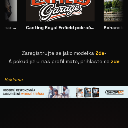
Představujeme No Dilemma: českou módu, která ženám dovoluje zůstat samy sebou
Casting Royal Enfield pokračuje: vybrané modelky budou opravdu vidět
Zaregistrujte se jako modelka
Zde
•
A pokud již u nás profil máte, přihlaste se
zde
Reklama