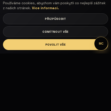
Používáme cookies, abychom vám poskytli co nejlepší zážitek
z našich stránek.
Více informací.
PŘIZPŮSOBIT
ODMÍTNOUT VŠE
LOGIN
MC
POVOLIT VŠE
Fashion Models propojuje modelky, modely,
fotografy, módní návrháře, firmy, hotely, kluby,