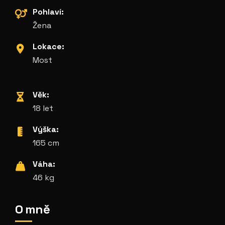
Pohlaví:
Žena
Lokace:
Most
Věk:
18 let
Výška:
165 cm
Váha:
46 kg
O mně