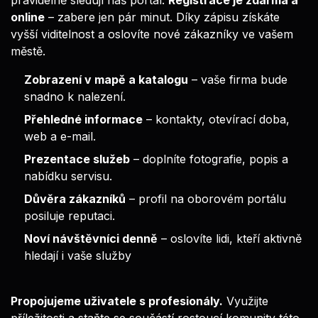
online
– zabere jen pár minut. Díky zápisu získáte
vyšší viditelnost a oslovíte nové zákazníky ve vašem
městě.
Zobrazení v mapě a katalogu
– vaše firma bude
snadno k nalezení.
Přehledné informace
– kontakty, otevírací doba,
web a e-mail.
Prezentace služeb
– doplníte fotografie, popis a
nabídku servisu.
Důvěra zákazníků
– profil na oborovém portálu
posiluje reputaci.
Noví návštěvníci denně
– oslovíte lidi, kteří aktivně
hledají i vaše služby
Propojujeme uživatele s profesionály.
Využijte
příležitosti a staňte se součástí rostoucí komunity této