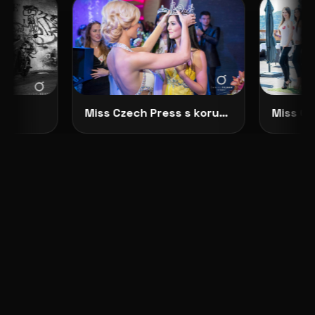
Miss Czech Press s korunkou
Miss Cze