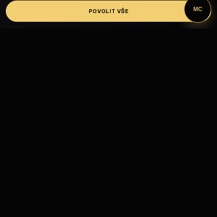
MC
POVOLIT VŠE
Fashion Models propojuje modelky, modely,
fotografy, módní návrháře, firmy, hotely, kluby,
castingy, focení a mediální prezentaci.
MODELING