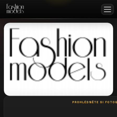
PROHLÉDNĚTE SI FOTOG
galerie: playboy akce