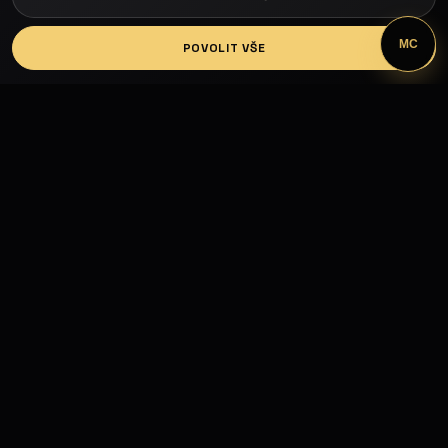
LOGIN
MC
POVOLIT VŠE
Fashion Models propojuje modelky, modely,
fotografy, módní návrháře, firmy, hotely, kluby,
castingy, focení a mediální prezentaci.