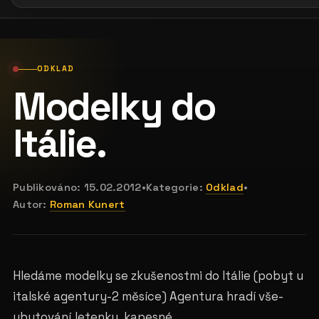
ODKLAD
Modelky do
Itálie.
Publikováno:
15.02.2012
•
Kategorie:
Odklad
•
Autor:
Roman Kunert
Hledáme modelky se zkušenostmi do Itálie (pobyt u
italské agentury-2 měsíce) Agentura hradí vše-
ubytování,letenku, kapesné.