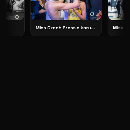
Miss Czech Press s korunkou
Miss Cze