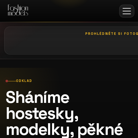
PROHLÉDNĚTE SI FOTOG
galerie: casting coco
ODKLAD
Sháníme
hostesky,
modelky, pěkné