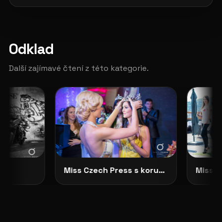
Odklad
Další zajímavé čtení z této kategorie.
Miss Czech Press s korunkou
Miss Cz