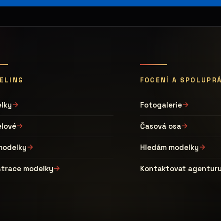
ELING
FOCENÍ A SPOLUPR
lky
Fotogalerie
lové
Časová osa
modelky
Hledám modelky
strace modelky
Kontaktovat agentur