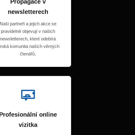
Propagace v
newsletterech
Naši partneři a jejich akce se
pravidelně objevují v našich
newsletterech, které odebírá
iroká komunita našich věrných
čtenářů.
Profesionální online
vizitka