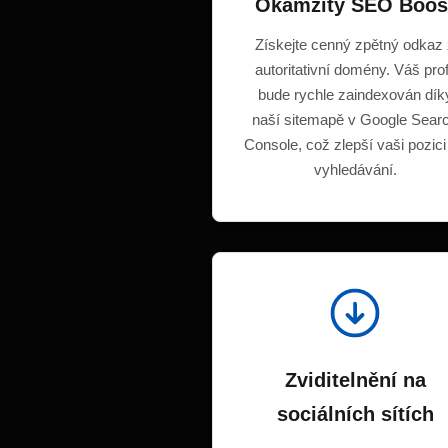
Okamžitý SEO Boos
Získejte cenný zpětný odkaz
autoritativní domény. Váš prof
bude rychle zaindexován dík
naší sitemapě v Google Sear
Console, což zlepší vaši pozici
vyhledávání.
Zviditelnění na
sociálních sítích