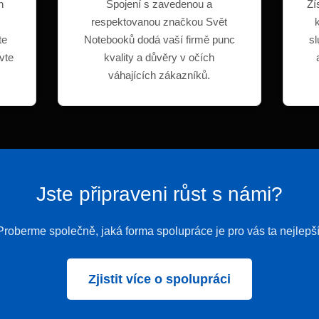
h
Spojení s zavedenou a
Zí
respektovanou značkou Svět
te
Notebooků dodá vaší firmě punc
sl
vte
kvality a důvěry v očích
váhajících zákazníků.
Jste připraveni růst s námi?
Proberme společně, jaká forma spolupráce je pro vás ta nejlepší
Zjistit více o spolupráci