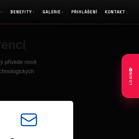
BENEFITY
GALERIE
PŘIHLÁŠENÍ
KONTAKT
rencí
erý přivede nové
echnologických
LOGIN