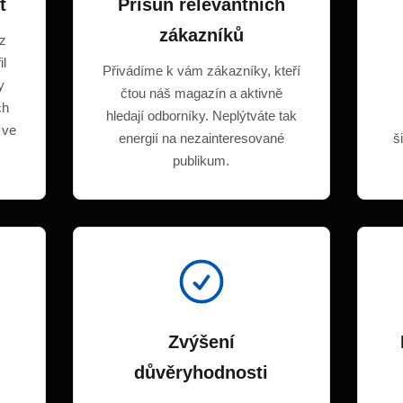
t
Přísun relevantních
zákazníků
 z
il
Přivádíme k vám zákazníky, kteří
y
čtou náš magazín a aktivně
ch
hledají odborníky. Neplýtváte tak
 ve
energií na nezainteresované
š
publikum.
Zvýšení
důvěryhodnosti