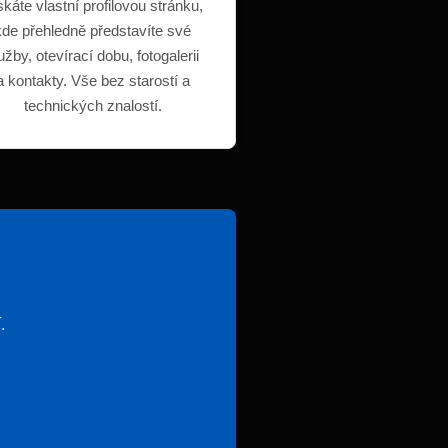
skáte vlastní profilovou stránku,
kde přehledně představíte své
užby, otevírací dobu, fotogalerii
a kontakty. Vše bez starostí a
technických znalostí.
.