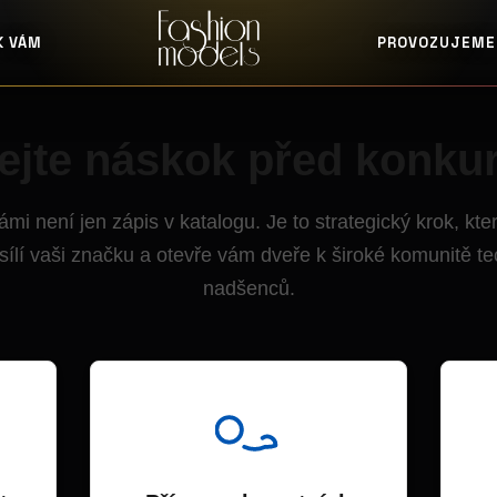
K VÁM
PROVOZUJEME
ejte náskok před konku
ámi není jen zápis v katalogu. Je to strategický krok, kt
sílí vaši značku a otevře vám dveře k široké komunitě t
nadšenců.