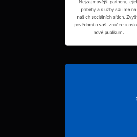
Nejzajímavější partnery, jejic
příběhy a služby sdílíme na
našich sociálních sítích. Zvyš
povědomí o vaší značce a oslo
nové publikum.