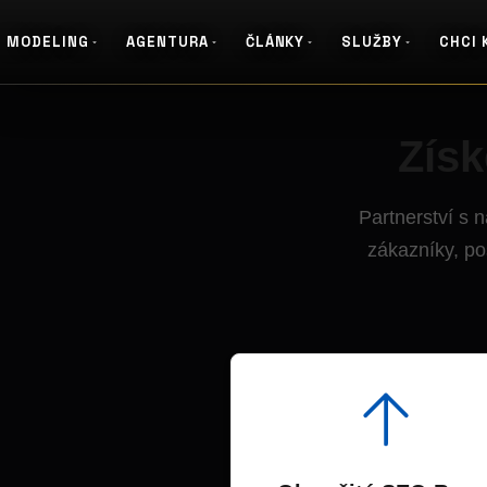
MODELING
AGENTURA
ČLÁNKY
SLUŽBY
CHCI 
Získ
Partnerství s n
zákazníky, po