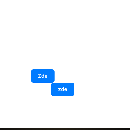
i, kteří aktivně hledají i vaše služby
yužijte příležitosti a staňte se součástí rostoucí
ci a začněte zdarma – vaše firma si zaslouží být vidět.
 si svou firmu
Zde
•
rmu máte, přihlaste se
zde