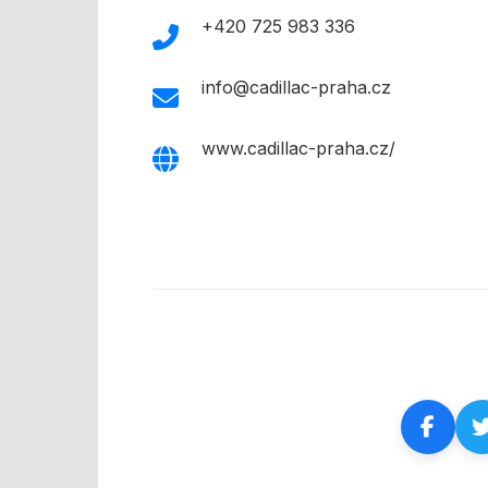
Záruka
+420 725 983 336
záruční
info@cadillac-praha.cz
www.cadillac-praha.cz/
Líbil se vám te