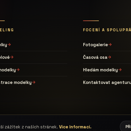
ELING
FOCENÍ A SPOLUPR
lky
Fotogalerie
lové
Časová osa
modelky
Hledám modelky
strace modelky
Kontaktovat agentur
í zážitek z našich stránek.
Více informací.
PŘ