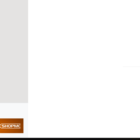
Noví návštěvníci denně
– oslovíte lid
Propojujeme uživatele s profesionály.
V
komunity této ulice. Klikněte na registra
.
.
Zaregistrujte
A pokud již u nás fi