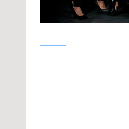
Přidejte se
Jste firma sídlící zde?
Přidejte se k nám a dejte o své firmě vědě
Registrace je zdarma a online
– zabere 
oslovíte nové zákazníky ve vašem městě
Zobrazení v mapě a katalogu
– vaše 
Přehledné informace
– kontakty, otev
Prezentace služeb
– doplníte fotogra
Důvěra zákazníků
– profil na oborové