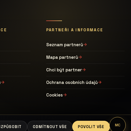
ÁCE
PARTNEŘI A INFORMACE
Seznam partnerů
Mapa partnerů
Chci být partner
u
Ochrana osobních údajů
Cookies
MC
IZPŮSOBIT
ODMÍTNOUT VŠE
POVOLIT VŠE
ZMĚNIT NASTAVENÍ COOKIES