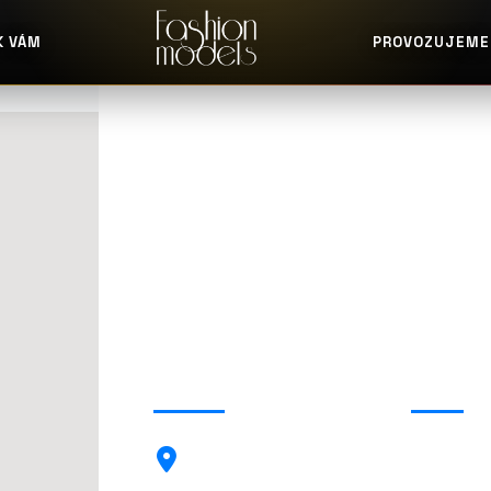
K VÁM
PROVOZUJEME
United ca
s.r.o.
Kontakt
O n
Přípotoční 1519/10a
Pro tuto 
Praha 10