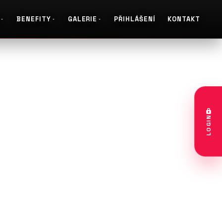
BENEFITY
GALERIE
PŘIHLÁŠENÍ
KONTAKT
rs & services
LOGIN
ás
společnost zatím není k dispozici žádný popis.