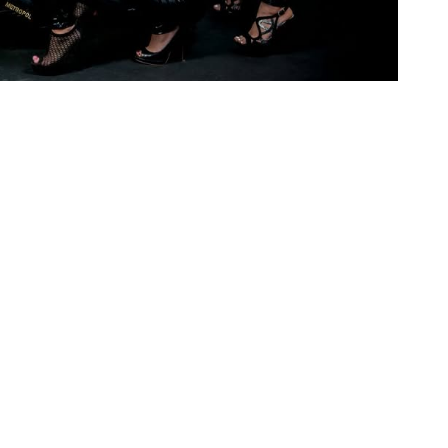
t lidem, kteří pravidelně sledují náš portál.
jen pár minut. Díky zápisu získáte vyšší viditelnost a
.
firma bude snadno k nalezení.
írací doba, web a e-mail.
fie, popis a nabídku servisu.
m portálu posiluje reputaci.