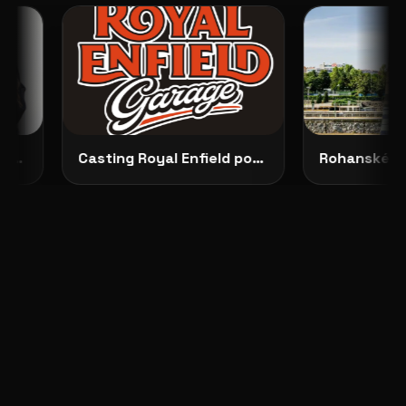
ma: českou módu, která ženám dovoluje zůstat samy sebou
Casting Royal Enfield pokračuje: vybrané modelky budou opravdu vidět