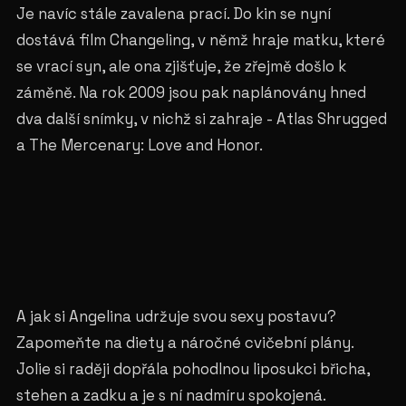
Je navíc stále zavalena prací. Do kin se nyní
dostává film Changeling, v němž hraje matku, které
se vrací syn, ale ona zjišťuje, že zřejmě došlo k
záměně. Na rok 2009 jsou pak naplánovány hned
dva další snímky, v nichž si zahraje - Atlas Shrugged
a The Mercenary: Love and Honor.
A jak si Angelina udržuje svou sexy postavu?
Zapomeňte na diety a náročné cvičební plány.
Jolie si raději dopřála pohodlnou liposukci břicha,
stehen a zadku a je s ní nadmíru spokojená.