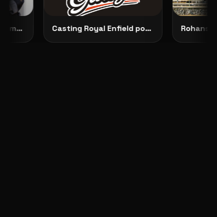
Představujeme No Dilemma: českou módu, která ženám dovoluje zůstat samy sebou
Casting Royal Enfield pokračuje: vybrané modelky budou opravdu vidět