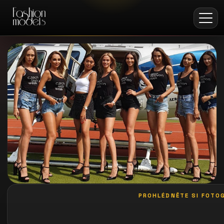
PROHLÉDNĚTE SI FOTOG
galerie: playboy akce