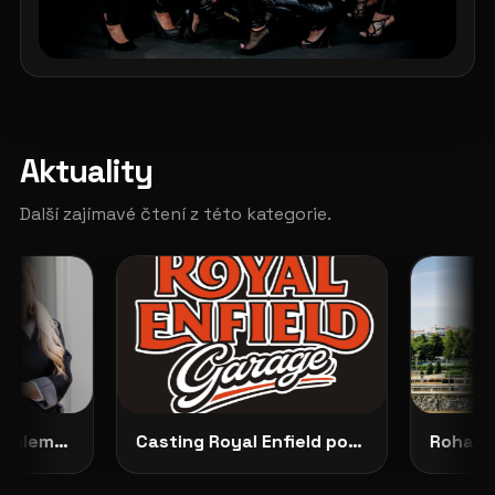
Aktuality
Další zajímavé čtení z této kategorie.
Představujeme No Dilemma: českou módu, která ženám dovoluje zůstat samy sebou
Casting Royal Enfield pokračuje: vybrané modelky budou opravdu vidět