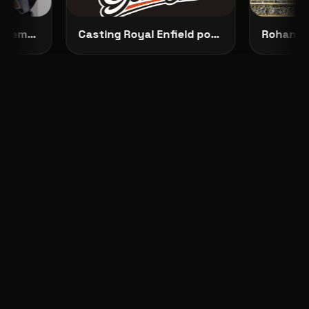
Představujeme No Dilemma: českou módu, která ženám dovoluje zůstat samy sebou
Casting Royal Enfield pokračuje: vybrané modelky budou opravdu vidět