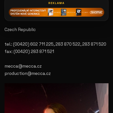
REKLAMA
Czech Republic
tel.: (00420) 602 711 225, 283 870 522, 283 871 520
fax: (00420) 283 871 521
mecca@mecca.cz
production@mecca.cz