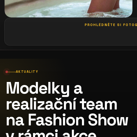
PROHLÉDNĚTE SI FOTOG
galerie: le palais art hotel praha
AKTUALITY
Modelky a
realizační team
na Fashion Show
v rámci akce