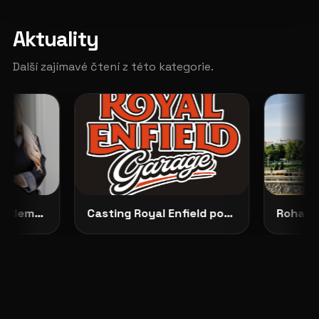
Aktuality
Další zajímavé čtení z této kategorie.
Představujeme No Dilemma: českou módu, která ženám dovoluje zůstat samy sebou
Casting Royal Enfield pokračuje: vybrané modelky budou opravdu vidět