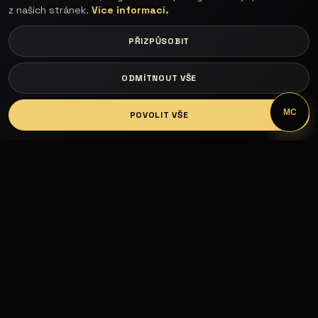
z našich stránek.
Více informací.
PŘIZPŮSOBIT
ODMÍTNOUT VŠE
LOGIN
MC
POVOLIT VŠE
Fashion Models propojuje modelky, modely,
fotografy, módní návrháře, firmy, hotely, kluby,
castingy, focení a mediální prezentaci.