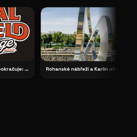
Casting Royal Enfield pokračuje: vybrané modelky budou opravdu vidět
Rohanské nábřeží a Karlín ožívají novým projektem agentury Fashion Models