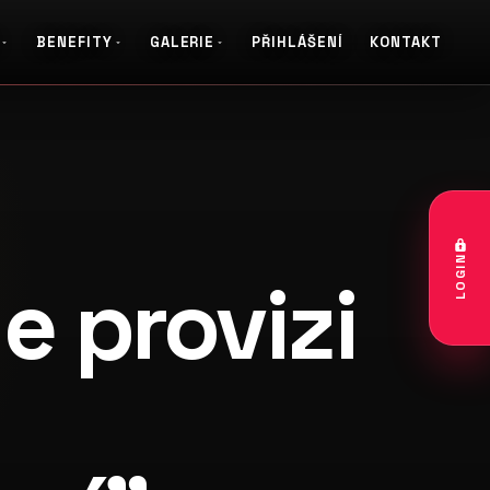
BENEFITY
GALERIE
PŘIHLÁŠENÍ
KONTAKT
galerie: le palais art hotel praha
LOGIN
e provizi