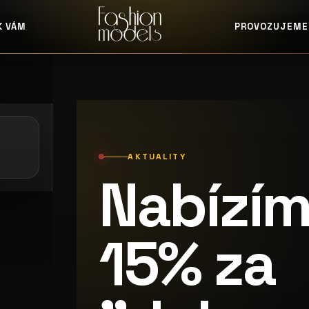
K VÁM
PROVOZUJEME
: casting alibi
galerie: casting pošta
AKTUALITY
Nabízím
15% za