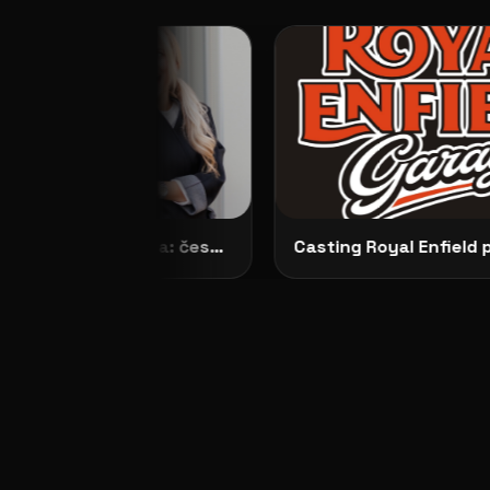
Představujeme No Dilemma: českou módu, která ženám dovoluje zůstat samy sebou