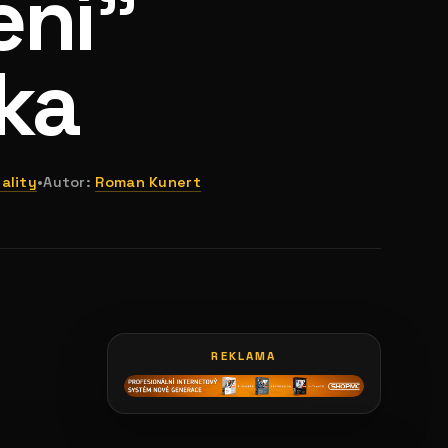
ení"
ka
ality
•
Autor:
Roman Kunert
REKLAMA