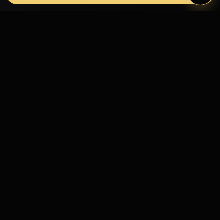
Fashion Models propojuje modelky, modely,
fotografy, módní návrháře, firmy, hotely, kluby,
castingy, focení a mediální prezentaci.
MODELING
Modelky