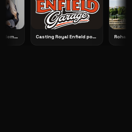
Představujeme No Dilemma: českou módu, která ženám dovoluje zůstat samy sebou
Casting Royal Enfield pokračuje: vybrané modelky budou opravdu vidět