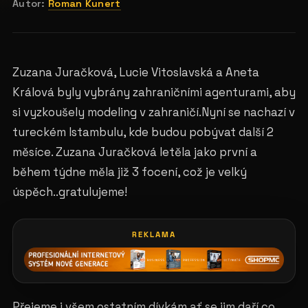
Autor:
Roman Kunert
Zuzana Juračková, Lucie Vitoslavská a Aneta
Králová byly vybrány zahraničními agenturami, aby
si vyzkoušely modeling v zahraničí.Nyní se nachazí v
tureckém Istambulu, kde budou pobývat další 2
měsíce. Zuzana Juračková letěla jako první a
během týdne měla již 3 focení, což je velký
úspěch..gratulujeme!
REKLAMA
Přejeme i všem ostatním dívkám ať se jim daří co