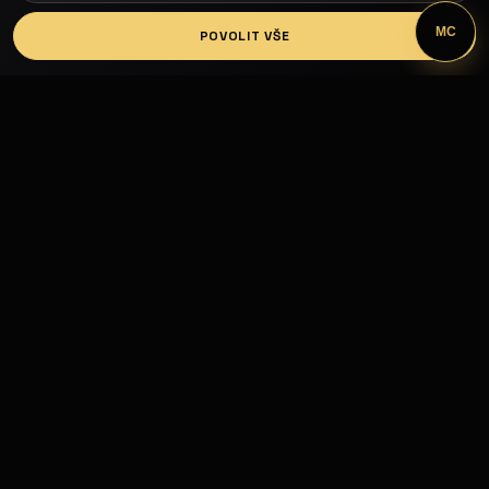
LOGIN
MC
POVOLIT VŠE
Fashion Models propojuje modelky, modely,
fotografy, módní návrháře, firmy, hotely, kluby,
castingy, focení a mediální prezentaci.
MODELING