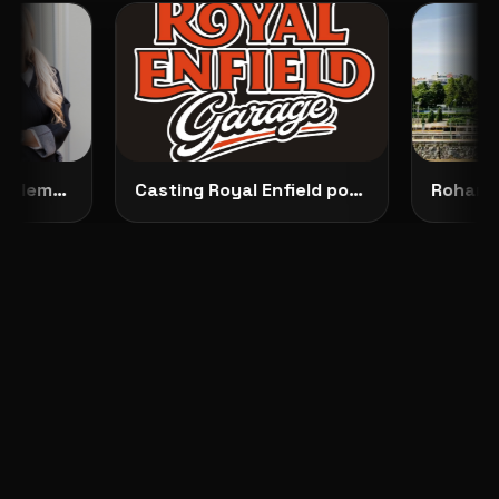
Představujeme No Dilemma: českou módu, která ženám dovoluje zůstat samy sebou
Casting Royal Enfield pokračuje: vybrané modelky budou opravdu vidět