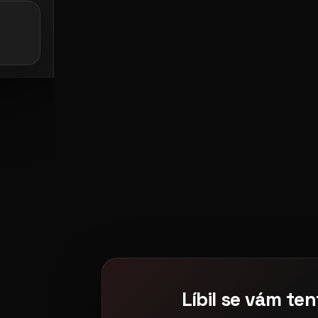
e: casting pošta
galerie: botel racek
Líbil se vám ten