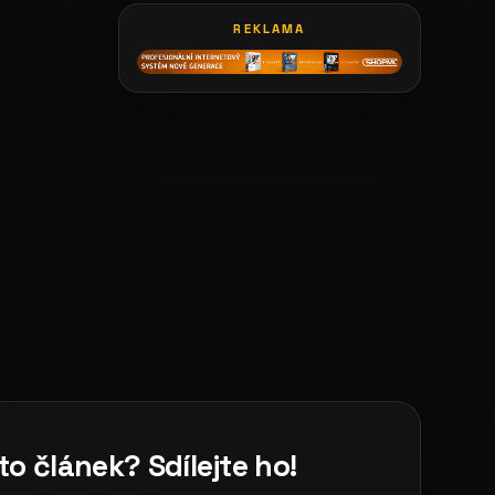
REKLAMA
galerie: casting bodeguita
to článek? Sdílejte ho!