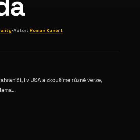
da
ality
•
Autor:
Roman Kunert
hraničí, i v USA a zkoušíme různé verze,
dama...