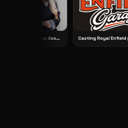
Představujeme No Dilemma: českou módu, která ženám dovoluje zůstat samy sebou