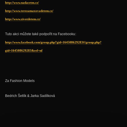
http://www.nadacetm.cz/
http://www.terezamaxovadetem.cz/
http://www.zivotdetem.cz/
Tuto akci můžete také podpořit na Facebooku:
http://www.facebook.com/group.php?gid=164508629283#/group.php?
gid=164508629283&ref=nf
Za Fashion Models
Bedrich Šetlík & Jarka Sadílková