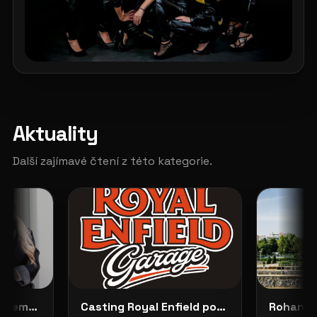
Aktuality
Další zajímavé čtení z této kategorie.
Představujeme No Dilemma: českou módu, která ženám dovoluje zůstat samy sebou
Casting Royal Enfield pokračuje: vybrané modelky budou opravdu vidět