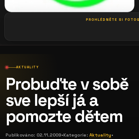
PROHLÉDNĚTE SI FOTOG
galerie: le palais art hotel praha
AKTUALITY
Probuďte v sobě
sve lepší já a
pomozte dětem
Publikováno:
02.11.2009
•
Kategorie:
Aktuality
•