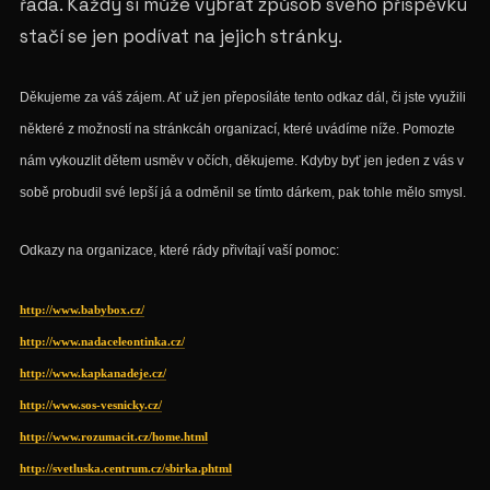
řada. Každý si může vybrat způsob svého příspěvku
stačí se jen podívat na jejich stránky.
Děkujeme za váš zájem. Ať už jen přeposíláte tento odkaz dál, či jste využili
některé z možností na stránkcáh organizací, které uvádíme níže. Pomozte
nám vykouzlit dětem usměv v očích, děkujeme. Kdyby byť jen jeden z vás v
sobě probudil své lepší já a odměnil se tímto dárkem, pak tohle mělo smysl.
Odkazy na organizace, které rády přivítají vaší pomoc:
http://www.babybox.cz/
http://www.nadaceleontinka.cz/
http://www.kapkanadeje.cz/
http://www.sos-vesnicky.cz/
http://www.rozumacit.cz/home.html
http://svetluska.centrum.cz/sbirka.phtml