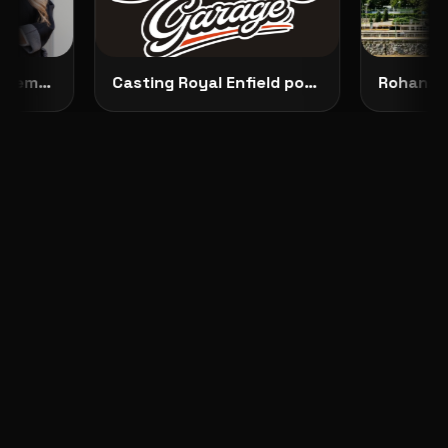
Představujeme No Dilemma: českou módu, která ženám dovoluje zůstat samy sebou
Casting Royal Enfield pokračuje: vybrané modelky budou opravdu vidět