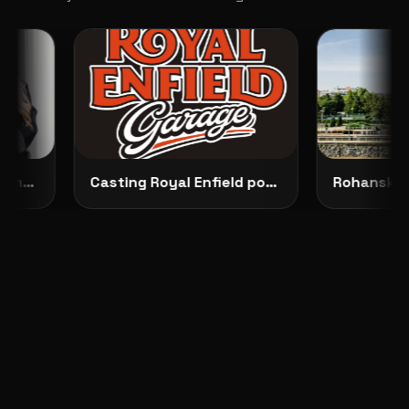
Představujeme No Dilemma: českou módu, která ženám dovoluje zůstat samy sebou
Casting Royal Enfield pokračuje: vybrané modelky budou opravdu vidět