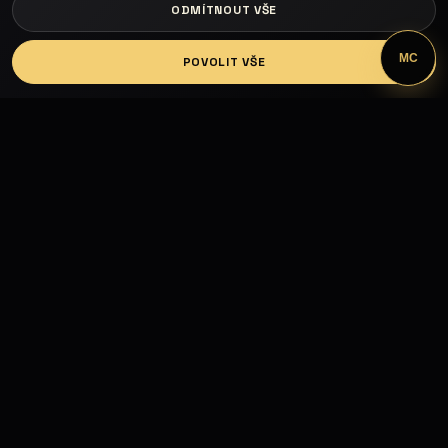
ODMÍTNOUT VŠE
LOGIN
MC
POVOLIT VŠE
Fashion Models propojuje modelky, modely,
fotografy, módní návrháře, firmy, hotely, kluby,
castingy, focení a mediální prezentaci.