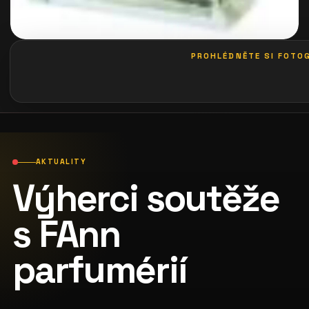
PROHLÉDNĚTE SI FOTOG
galerie: le palais art hotel praha
AKTUALITY
Výherci soutěže
s FAnn
parfumérií