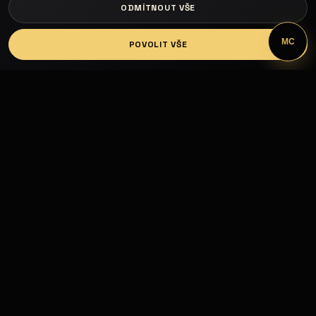
ODMÍTNOUT VŠE
LOGIN
MC
POVOLIT VŠE
Fashion Models propojuje modelky, modely,
fotografy, módní návrháře, firmy, hotely, kluby,
castingy, focení a mediální prezentaci.