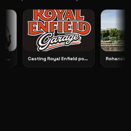
Představujeme No Dilemma: českou módu, která ženám dovoluje zůstat samy sebou
Casting Royal Enfield pokračuje: vybrané modelky budou opravdu vidět