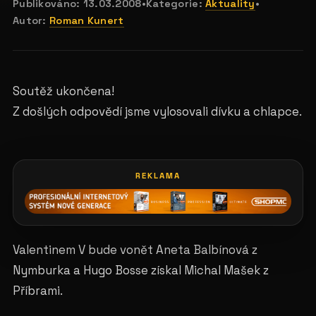
Publikováno:
13.03.2008
•
Kategorie:
Aktuality
•
Autor:
Roman Kunert
Soutěž ukončena!
Z došlých odpovědí jsme vylosovali dívku a chlapce.
REKLAMA
Valentinem V bude vonět Aneta Balbínová z
Nymburka a Hugo Bosse získal Michal Mašek z
Příbrami.