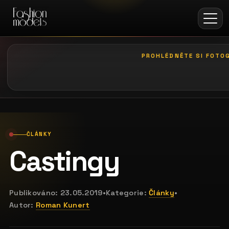
PROHLÉDNĚTE SI FOTOG
galerie: le palais art hotel praha
ČLÁNKY
Castingy
Publikováno:
23.05.2019
•
Kategorie:
Články
•
Autor:
Roman Kunert