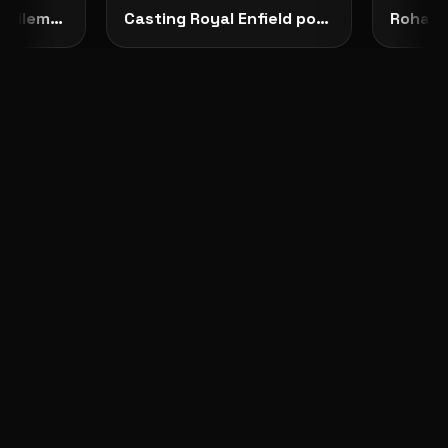
Představujeme No Dilemma: českou módu, která ženám dovoluje zůstat samy sebou
Casting Royal Enfield pokračuje: vybrané modelky budou opravdu vidět