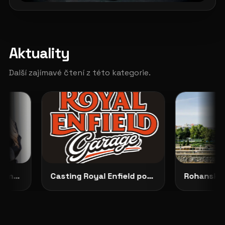
Aktuality
Další zajímavé čtení z této kategorie.
Představujeme No Dilemma: českou módu, která ženám dovoluje zůstat samy sebou
Casting Royal Enfield pokračuje: vybrané modelky budou opravdu vidět