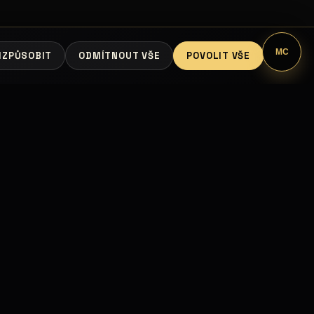
MC
IZPŮSOBIT
ODMÍTNOUT VŠE
POVOLIT VŠE
ÁCE
PARTNEŘI A INFORMACE
Seznam partnerů
Mapa partnerů
Chci být partner