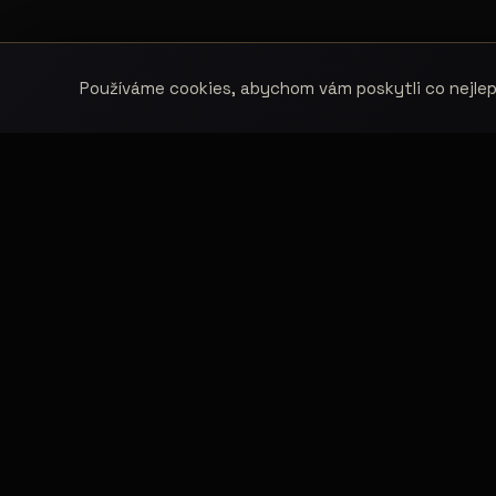
Používáme cookies, abychom vám poskytli co nejlepš
MOD
Fashion Models propojuje modelky, modely,
Mode
fotografy, módní návrháře, firmy, hotely,
kluby, castingy, focení a mediální
Mode
prezentaci.
Top 