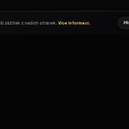
í zážitek z našich stránek.
Více informací.
PŘ
ELING
FOCENÍ A SPOLUPR
lky
Fotogalerie
lové
Časová osa
modelky
Hledám modelky