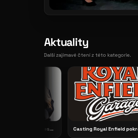
Aktuality
Další zajímavé čtení z této kategorie.
Představujeme No Dilemma: českou módu, která ženám dovoluje zůstat samy sebou