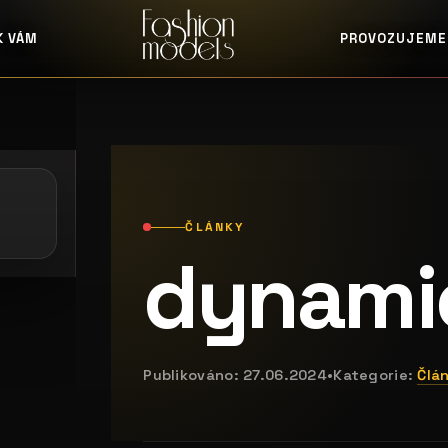
K VÁM
PROVOZUJEME
e: casting pošta
galerie: casting alibi
ČLÁNKY
dynami
Publikováno:
27.06.2024
•
Kategorie:
Člá