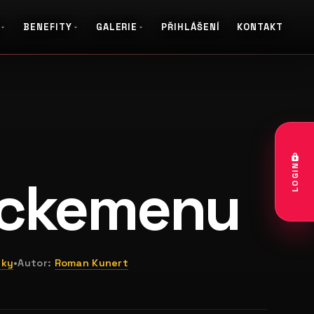
BENEFITY
GALERIE
PŘIHLÁŠENÍ
KONTAKT
galerie: casting coco
LOGIN
ckemenu
nky
•
Autor:
Roman Kunert