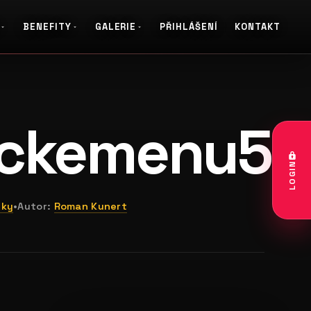
BENEFITY
GALERIE
PŘIHLÁŠENÍ
KONTAKT
galerie: casting pošta
ckemenu5
LOGIN
nky
•
Autor:
Roman Kunert