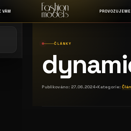
K VÁM
PROVOZUJEME
e: playboy akce
galerie: casting pošta
ČLÁNKY
dynami
Publikováno:
27.06.2024
•
Kategorie:
Člá