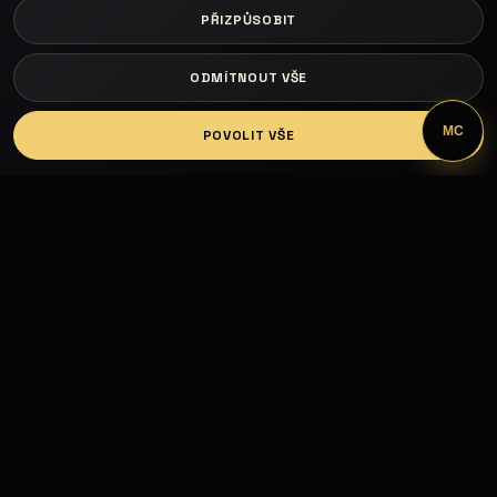
PŘIZPŮSOBIT
ODMÍTNOUT VŠE
LOGIN
MC
POVOLIT VŠE
Fashion Models propojuje modelky, modely,
fotografy, módní návrháře, firmy, hotely, kluby,
castingy, focení a mediální prezentaci.