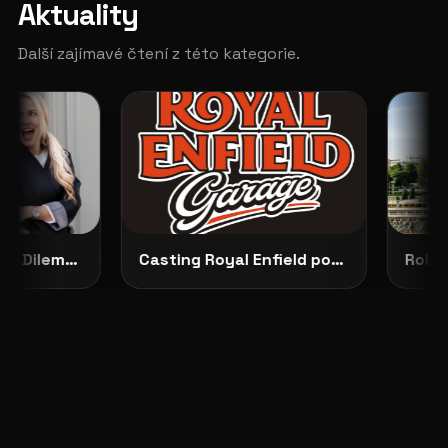
Aktuality
Další zajímavé čtení z této kategorie.
Představujeme No Dilemma: českou módu, která ženám dovoluje zůstat samy sebou
Casting Royal Enfield pokračuje: vybrané modelky budou opravdu vidět