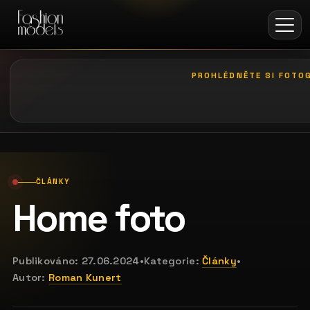
PROHLÉDNĚTE SI FOTOG
galerie: casting bodeguita
ČLÁNKY
Home foto
Publikováno:
27.06.2024
•
Kategorie:
Články
•
Autor:
Roman Kunert