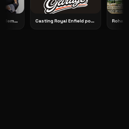
Představujeme No Dilemma: českou módu, která ženám dovoluje zůstat samy sebou
Casting Royal Enfield pokračuje: vybrané modelky budou opravdu vidět