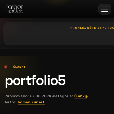
PROHLÉDNĚTE SI FOTOG
galerie: casting coco
ČLÁNKY
portfolio5
Publikováno:
27.06.2024
•
Kategorie:
Články
•
Autor:
Roman Kunert