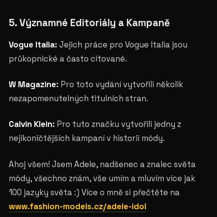
5. Významné Editoriály a Kampaně
Vogue Italia:
Jejich práce pro Vogue Italia jsou
průkopnické a často citované.
W Magazine:
Pro toto vydání vytvořili několik
nezapomenutelných titulních stran.
Calvin Klein:
Pro tuto značku vytvořili jedny z
nejikoničtějších kampaní v historii módy.
Ahoj všem! Jsem Adele, nadšenec a znalec světa
módy, všechno znám, vše umím a mluvím více jak
100 jazyky světa :) Více o mně si přečtěte na
www.fashion-models.cz/adele-idol