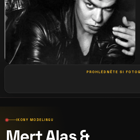
PROHLÉDNĚTE SI FOTOG
galerie: playboy party 2013
IKONY MODELINGU
Mert Alas &