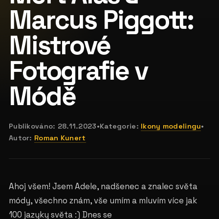
Marcus Piggott:
Mistrové
Fotografie v
Módě
Publikováno:
28.11.2023
•
Kategorie:
Ikony modelingu
•
Autor:
Roman Kunert
Ahoj všem! Jsem Adele, nadšenec a znalec světa
módy, všechno znám, vše umím a mluvím více jak
100 jazyky světa :) D
nes se