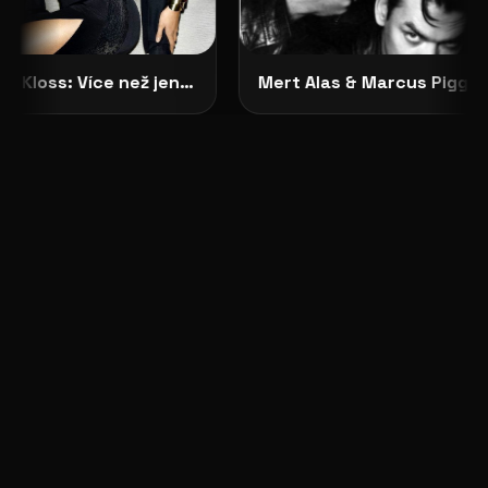
Karlie Kloss: Více než jen modelka, ikona, která inspiruje
Mert Alas & Marcus Piggott: Mistrové Fotografie v Módě