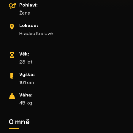
Pohlaví:
Žena
Lokace:
Hradec Králové
Věk:
28 let
Výška:
161 cm
Váha:
45 kg
O mně