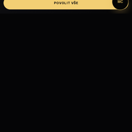
MC
POVOLIT VŠE
Fashion Models propojuje modelky, modely,
fotografy, módní návrháře, firmy, hotely, kluby,
castingy, focení a mediální prezentaci.
MODELING