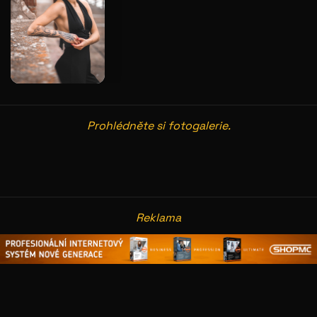
Prohlédněte si fotogalerie.
galerie: casting alibi
galer
Reklama