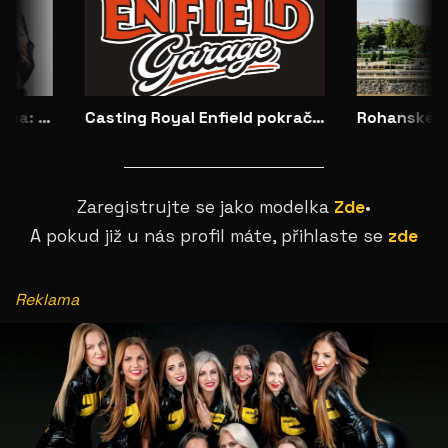
Představujeme No Dilemma: českou módu, která ženám dovoluje zůstat samy sebou
Casting Royal Enfield pokračuje: vybrané modelky budou opravdu vidět
Zaregistrujte se jako modelka
Zde
•
A pokud již u nás profil máte, přihlaste se
zde
Reklama