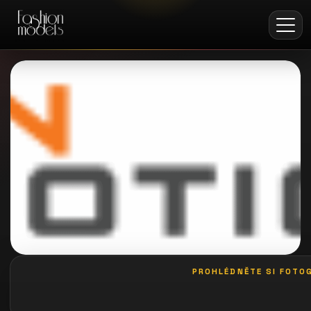
PROHLÉDNĚTE SI FOTOG
galerie: casting bodeguita