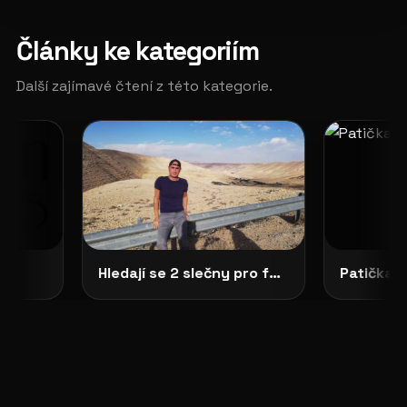
Články ke kategoriím
Další zajímavé čtení z této kategorie.
Hledají se 2 slečny pro focení do připravované knihy Pavouk
Patička -