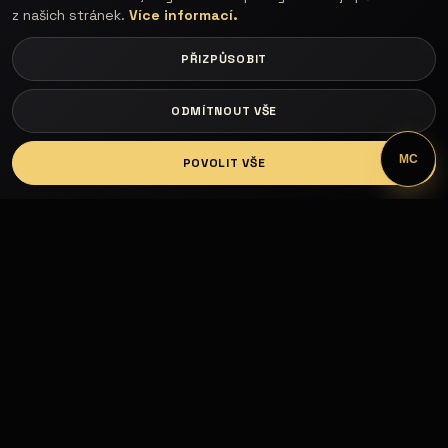
z našich stránek.
Více informací.
PŘIZPŮSOBIT
ODMÍTNOUT VŠE
LOGIN
MC
POVOLIT VŠE
Fashion Models propojuje modelky, modely,
fotografy, módní návrháře, firmy, hotely, kluby,
castingy, focení a mediální prezentaci.