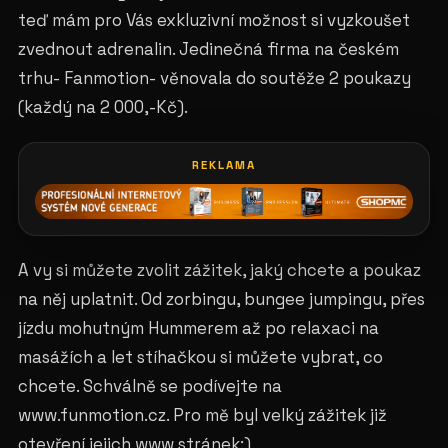
teď mám pro Vás exkluzivní možnost si vyzkoušet
zvednout adrenalin. Jedinečná firma na českém
trhu- Fanmotion- věnovala do soutěže 2 poukazy
(každý na 2 000,-Kč).
REKLAMA
A vy si můžete zvolit zážitek, jaký chcete a poukaz
na něj uplatnit. Od zorbingu, bungee jumpingu, přes
jízdu mohutným Hummerem až po relaxaci na
masážích a let stíhačkou si můžete vybrat, co
chcete. Schválně se podívejte na
www.funmotion.cz. Pro mě byl velký zážitek již
otevření jejich www stránek:)