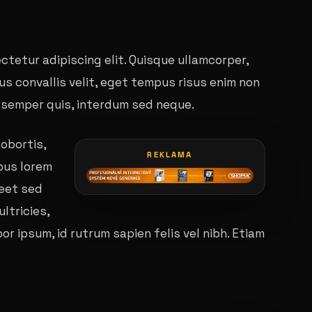
ctetur adipiscing elit. Quisque ullamcorper,
galerie: playboy akce
urus convallis velit, eget tempus risus enim non
c semper quis, interdum sed neque.
obortis,
REKLAMA
pus lorem
reet sed
ultricies,
or ipsum, id rutrum sapien felis vel nibh. Etiam