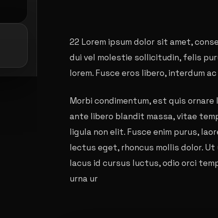
22 Lorem ipsum dolor sit amet, conse
e: casting coco
galerie: playboy akce
dui vel molestie sollicitudin, felis p
lorem. Fusce eros libero, interdum a
Morbi condimentum, est quis ornare l
ante libero blandit massa, vitae tem
ligula non elit. Fusce enim purus, lao
lectus eget, rhoncus mollis dolor. Ut 
lacus id cursus luctus, odio orci temp
urna ur