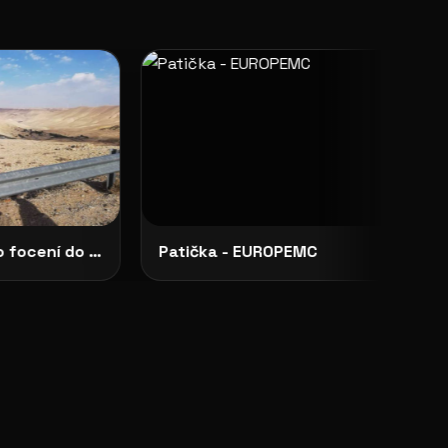
Hledají se 2 slečny pro focení do připravované knihy Pavouk
Patička - EUROPEMC