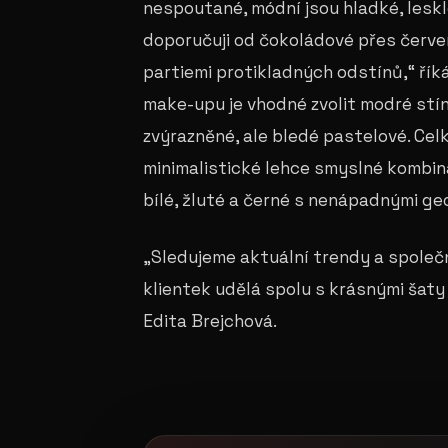
nespoutané, módní jsou hladké, leskl
doporučuji od čokoládové přes červe
partiemi protikladných odstínů,“ řík
make-upu je vhodné zvolit modré stín
zvýrazněné, ale bledé pastelové. Ce
minimalistické lehce smyslné kombin
bílé, žluté a černé s nenápadnými ge
„Sledujeme aktuální trendy a společn
klientek udělá spolu s krásnými šat
Edita Brejchová.