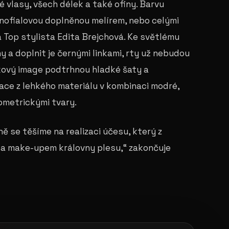
é vlasy, všech délek a také ofiny. Barvu
nofialovou doplněnou melírem, nebo celými
á Top stylista Edita Brejchová. Ke světlému
y a doplnit je černými linkami, rty už nebudou
lkový image podtrhnou hladké šaty a
ace z lehkého materiálu v kombinaci modré,
ometrickými tvary.
ě se těšíme na realizaci účesu, který z
y a make-upem královny plesu,“ zakončuje