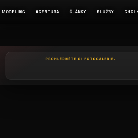
MODELING
AGENTURA
ČLÁNKY
SLUŽBY
CHCI 
PROHLÉDNĚTE SI FOTOGALERIE.
galerie: le palais art hotel praha
galeri