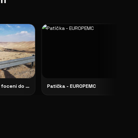
Hledají se 2 slečny pro focení do připravované knihy Pavouk
Patička - EUROPEMC