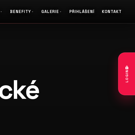
BENEFITY
GALERIE
PŘIHLÁŠENÍ
KONTAKT
y 2013
galerie: casting coco
LOGIN
cké