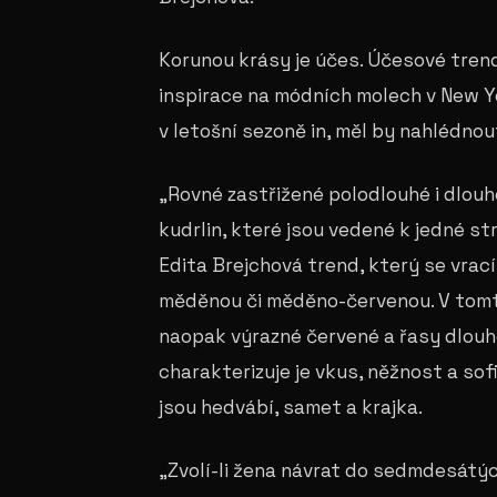
Korunou krásy je účes. Účesové tren
inspirace na módních molech v New Yo
v letošní sezoně in, měl by nahlédnou
„Rovné zastřižené polodlouhé i dlouhé
kudrlin, které jsou vedené k jedné s
Edita Brejchová trend, který se vrací
měděnou či měděno-červenou. V tomt
naopak výrazné červené a řasy dlouhé.
charakterizuje je vkus, něžnost a so
jsou hedvábí, samet a krajka.
„Zvolí-li žena návrat do sedmdesátýc