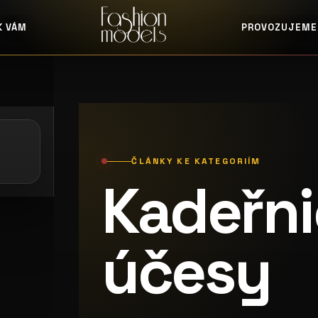
K VÁM
PROVOZUJEME
e: casting pošta
galerie: playboy part
ČLÁNKY KE KATEGORIÍM
Kadeřni
účesy