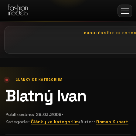
PROHLÉDNĚTE SI FOTOG
galerie: le palais art hotel praha
ČLÁNKY KE KATEGORIÍM
Blatný Ivan
Publikováno:
28.03.2008
•
Kategorie:
Články ke kategoriím
•
Autor:
Roman Kunert