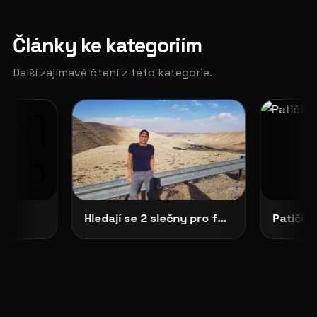
Články ke kategoriím
Další zajímavé čtení z této kategorie.
Hledají se 2 slečny pro focení do připravované knihy Pavouk
Patička 