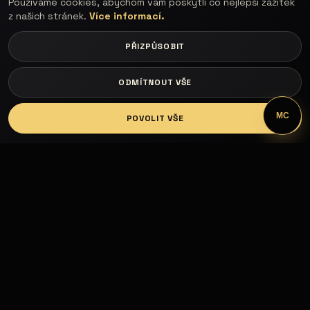
Používáme cookies, abychom vám poskytli co nejlepší zážitek
z našich stránek.
Více informací.
PŘIZPŮSOBIT
ODMÍTNOUT VŠE
LOGIN
MC
POVOLIT VŠE
Fashion Models propojuje modelky, modely,
fotografy, módní návrháře, firmy, hotely, kluby,
castingy, focení a mediální prezentaci.