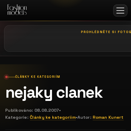
PROHLÉDNĚTE SI FOTOG
galerie: casting bodeguita
ČLÁNKY KE KATEGORIÍM
nejaky clanek
Publikováno:
08.08.2007
•
Kategorie:
Články ke kategoriím
•
Autor:
Roman Kunert