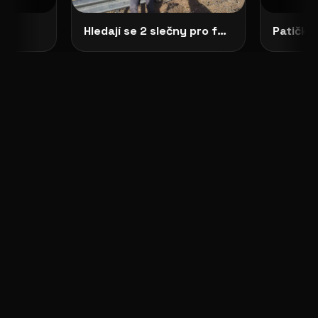
Hledají se 2 slečny pro focení do připravované knihy Pavouk
Patička 