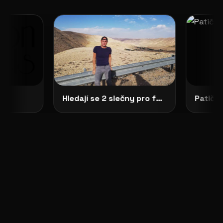
Hledají se 2 slečny pro focení do připravované knihy Pavouk
Patička