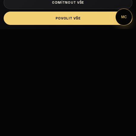
ODMÍTNOUT VŠE
LOGIN
MC
POVOLIT VŠE
Fashion Models propojuje modelky, modely,
fotografy, módní návrháře, firmy, hotely, kluby,
castingy, focení a mediální prezentaci.