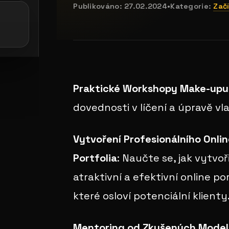
Publikováno:
27.02.2024
•
Kategorie:
Zač
e: casting bodeguita
galerie: playboy akce
Praktické Workshopy Make-upu 
dovednosti v líčení a úpravě vl
Vytvoření Profesionálního Onli
Portfolia
: Naučte se, jak vytvoř
atraktivní a efektivní online por
které osloví potenciální klienty
Mentoring od Zkušených Mode