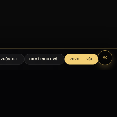
MC
IZPŮSOBIT
ODMÍTNOUT VŠE
POVOLIT VŠE