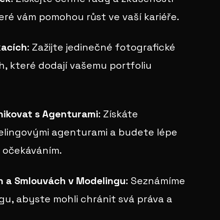
eré vám pomohou růst ve vaší kariéře.
kacích
: Zažijte jedinečné fotografické
h, které dodají vašemu portfoliu
nikovat s Agenturami
: Získáte
elingovými agenturami a budete lépe
a očekáváním.
h a Smlouvách v Modelingu
: Seznámíme
gu, abyste mohli chránit svá práva a