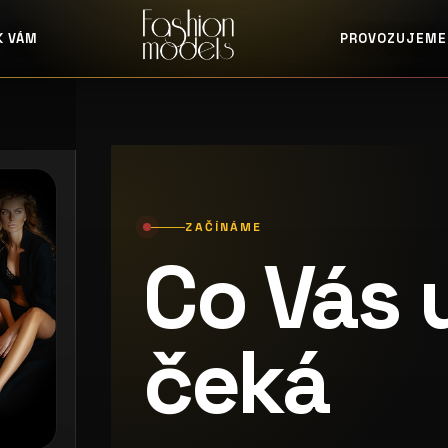
K VÁM
PROVOZUJEME
ZAČÍNÁME
Co Vás 
čeká