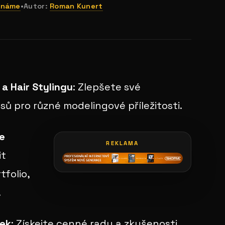
ínáme
•
Autor:
Roman Kunert
galerie: profilové karty
a Hair Stylingu
: Zlepšete své
asů pro různé modelingové příležitosti.
ne
REKLAMA
it
tfolio,
.
lek
: Získejte cenné rady a zkušenosti