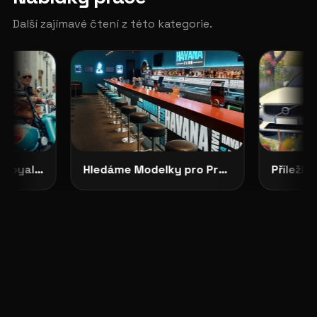
Další zajímavé čtení z této kategorie.
CASTING OTEVŘEN: Royal Enfield Garage hledá tváře své značky
Hledáme Modelky pro Projekty v Severních Čechách: HAVANA CLUB, Děčín