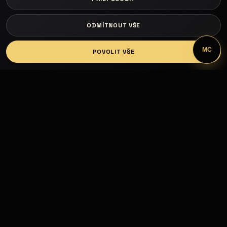
ODMÍTNOUT VŠE
LOGIN
MC
POVOLIT VŠE
Fashion Models propojuje modelky, modely,
fotografy, módní návrháře, firmy, hotely, kluby,
castingy, focení a mediální prezentaci.