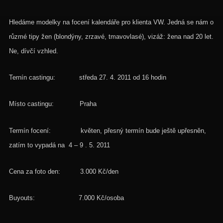
Hledáme modelky na focení kalendáře pro klienta VW. Jedná se nám o
růzmé tipy žen (blondýny, zrzavé, tmavovlasé), vizáž: žena nad 20 let.
Ne, dívčí vzhled.
Ternín castingu: středa 27. 4. 2011 od 16 hodin
Místo castingu: Praha
Termín focení: květen, přesný termín bude ještě upřesněn,
zatím to vypadá na 4 – 9 . 5. 2011
Cena za foto den: 3.000 Kč/den
Buyouts: 7.000 Kč/osoba