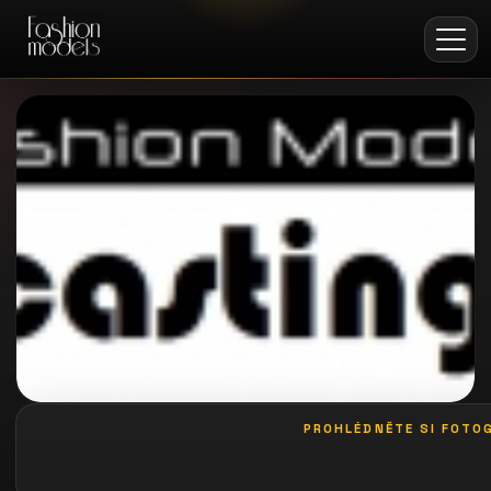
PROHLÉDNĚTE SI FOTOG
galerie: playboy akce