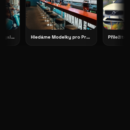
CASTING OTEVŘEN: Royal Enfield Garage hledá tváře své značky
Hledáme Modelky pro Projekty v Severních Čechách: HAVANA CLUB, Děčín