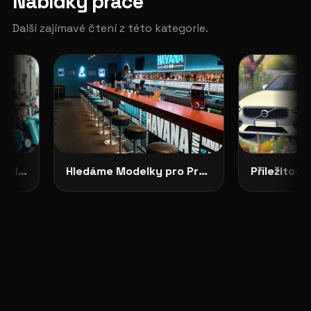
Nabídky práce
Další zajímavé čtení z této kategorie.
CASTING OTEVŘEN: Royal Enfield Garage hledá tváře své značky
Hledáme Modelky pro Projekty v Severních Čechách: HAVANA CLUB, Děčín