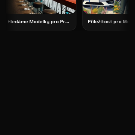
Hledáme Modelky pro Projekty v Severních Čechách: HAVANA CLUB, Děčín
Příležitost pro Modelky a Modely: Focení ve Skandinávském Stylu