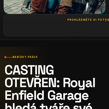
PROHLÉDNĚTE SI FOTOG
galerie: playboy party 2013
NABÍDKY PRÁCE
CASTING
OTEVŘEN: Royal
Enfield Garage
hledá tváře své