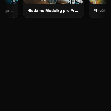
CASTING OTEVŘEN: Royal Enfield Garage hledá tváře své značky
Hledáme Modelky pro Projekty v Severních Čechách: HAVANA CLUB, Děčín