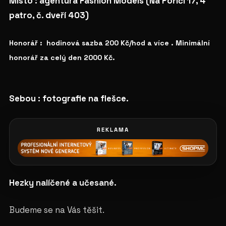
Místo : agentura Fashion Models (Na Poříčí 17, 4
patro, č. dveří 403)
Honorář : hodinová sazba 200 Kč/hod a více . Minimální
honorář za celý den 2000 Kč.
Sebou : fotografie na flešce.
REKLAMA
Hezky nalíčené a učesané.
Budeme se na Vás těšit.