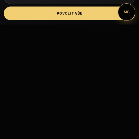
LOGIN
MC
POVOLIT VŠE
Fashion Models propojuje modelky, modely,
fotografy, módní návrháře, firmy, hotely, kluby,
castingy, focení a mediální prezentaci.