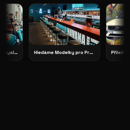
CASTING OTEVŘEN: Royal Enfield Garage hledá tváře své značky
Hledáme Modelky pro Projekty v Severních Čechách: HAVANA CLUB, Děčín