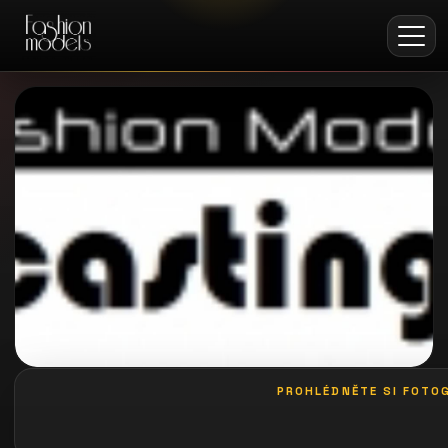
PROHLÉDNĚTE SI FOTOG
galerie: playboy akce