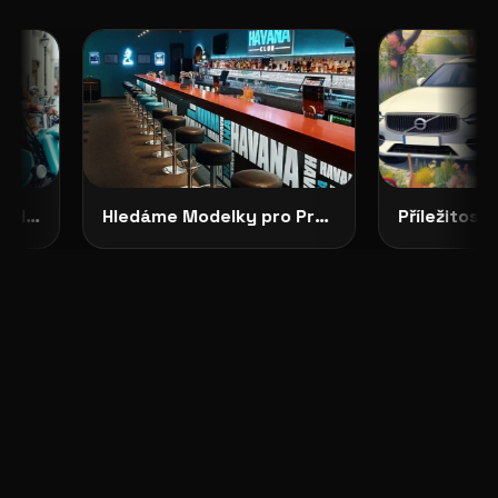
CASTING OTEVŘEN: Royal Enfield Garage hledá tváře své značky
Hledáme Modelky pro Projekty v Severních Čechách: HAVANA CLUB, Děčín