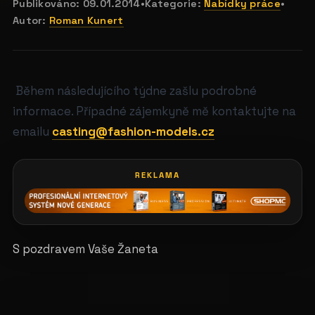
Publikováno:
09.01.2014
•
Kategorie:
Nabídky práce
•
Autor:
Roman Kunert
Během následujícího týdne zašlu podrobné
informace. Případné zájemkyně mě kontaktujte na
emailu
casting@fashion-models.cz
REKLAMA
S pozdravem Vaše Žaneta