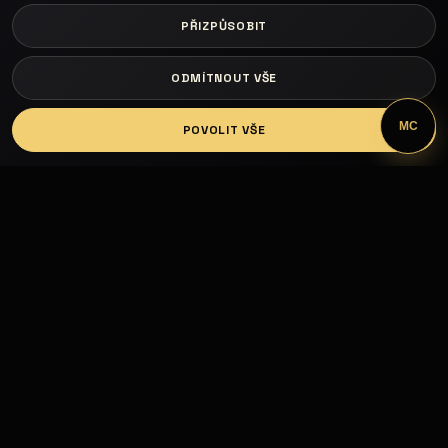
PŘIZPŮSOBIT
ODMÍTNOUT VŠE
LOGIN
MC
POVOLIT VŠE
Fashion Models propojuje modelky, modely,
fotografy, módní návrháře, firmy, hotely, kluby,
castingy, focení a mediální prezentaci.