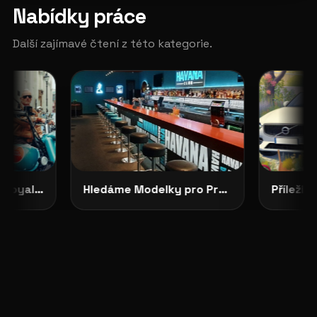
Nabídky práce
Další zajímavé čtení z této kategorie.
CASTING OTEVŘEN: Royal Enfield Garage hledá tváře své značky
Hledáme Modelky pro Projekty v Severních Čechách: HAVANA CLUB, Děčín