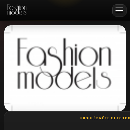
PROHLÉDNĚTE SI FOTOG
galerie: casting pošta