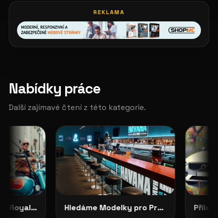
REKLAMA
Nabídky práce
Další zajímavé čtení z této kategorie.
CASTING OTEVŘEN: Royal Enfield Garage hledá tváře své značky
Hledáme Modelky pro Projekty v Severních Čechách: HAVANA CLUB, Děčín