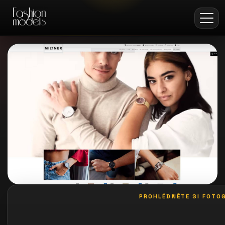
PROHLÉDNĚTE SI FOTOG
galerie: botel racek ii