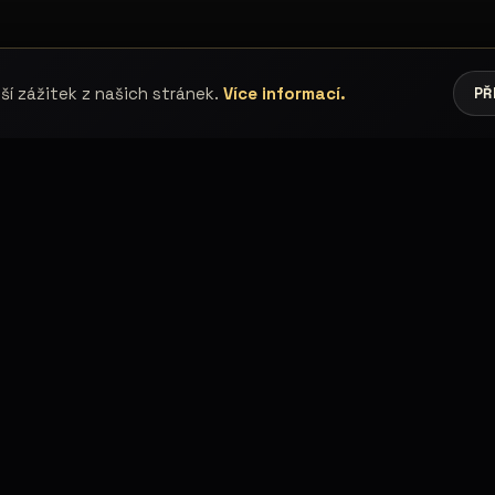
í zážitek z našich stránek.
Více informací.
PŘ
ELING
FOCENÍ A SPOLUPR
lky
Fotogalerie
lové
Časová osa