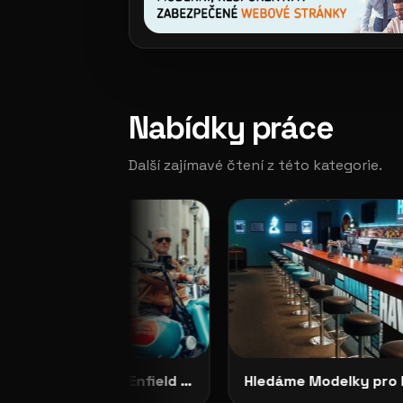
Nabídky práce
Další zajímavé čtení z této kategorie.
CASTING OTEVŘEN: Royal Enfield Garage hledá tváře své značky