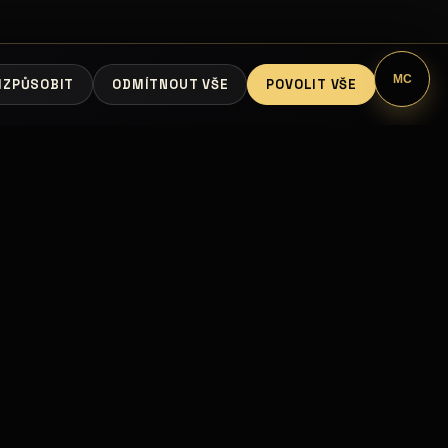
MC
IZPŮSOBIT
ODMÍTNOUT VŠE
POVOLIT VŠE
ÁCE
PARTNEŘI A INFORMACE
Seznam partnerů
Mapa partnerů