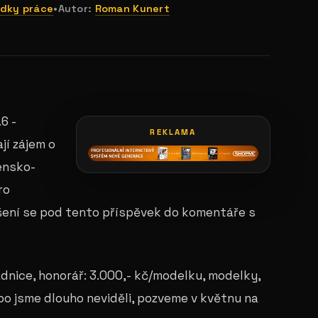
dky práce
•
Autor:
Roman Kunert
galerie: botel racek ii
6 -
REKLAMA
jí zájem o
ensko-
ro
šení se pod tento příspěvek do komentáře s
nice, honorář: 3.000,- kč/modelku, modelky,
bo jsme dlouho neviděli, pozveme v květnu na