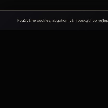
Používáme cookies, abychom vám poskytli co nejlepš
MOD
Fashion Models propojuje modelky, modely,
Mode
fotografy, módní návrháře, firmy, hotely,
kluby, castingy, focení a mediální
Mode
prezentaci.