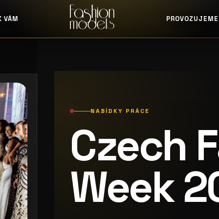
K VÁM
PROVOZUJEME
NABÍDKY PRÁCE
Czech F
Week 2