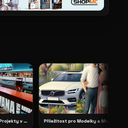
Hledáme Modelky pro Projekty v Severních Čechách: HAVANA CLUB, Děčín
Příležitost pro Modelky a Modely: Focení ve Skandinávském Stylu