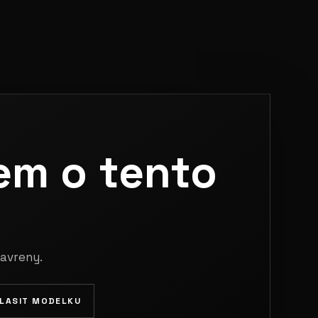
em o tento
avreny.
HLASIT MODELKU