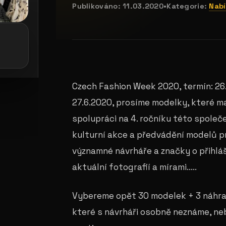
Publikováno:
11.03.2020
•
Kategorie:
Nabí
e: playboy akce
galerie: casting coco
Czech Fashion Week 2020, termín: 26.
27.6.2020, prosíme modelky, které ma
spolupráci na 4. ročníku této společ
kulturní akce a předvádění modelů p
významné návrháře a značky o přihlá
aktuální fotografií a mírami.....
Vybereme opět 30 modelek + 3 náhrad
které s návrháři osobně neznáme, ne