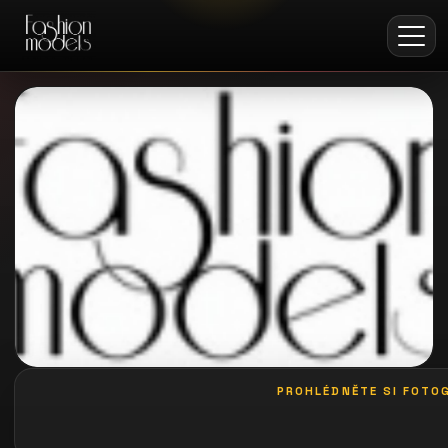
PROHLÉDNĚTE SI FOTOG
galerie: casting pošta