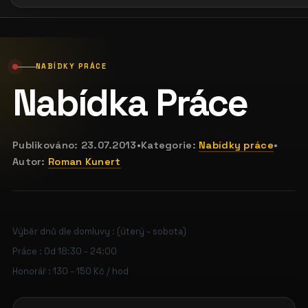
NABÍDKY PRÁCE
Nabídka Práce
Publikováno:
23.07.2013
•
Kategorie:
Nabídky práce
•
Autor:
Roman Kunert
Výběr dnů dle domluvy : (úterý - sobota)
Práce : Od 18:30 - 24:00
Honorář : 130 - 150 Kč / hod