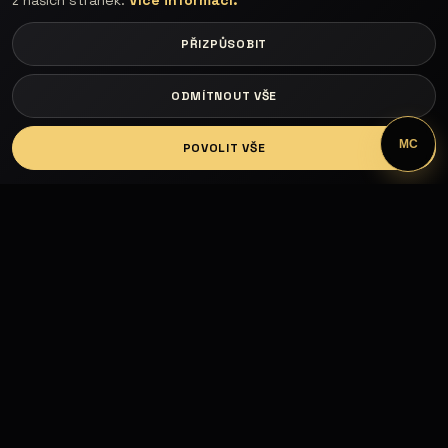
z našich stránek.
Více informací.
PŘIZPŮSOBIT
ODMÍTNOUT VŠE
LOGIN
MC
POVOLIT VŠE
Fashion Models propojuje modelky, modely,
fotografy, módní návrháře, firmy, hotely, kluby,
castingy, focení a mediální prezentaci.