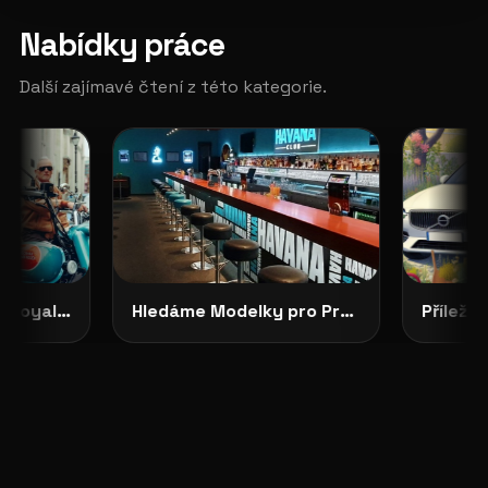
Nabídky práce
Další zajímavé čtení z této kategorie.
CASTING OTEVŘEN: Royal Enfield Garage hledá tváře své značky
Hledáme Modelky pro Projekty v Severních Čechách: HAVANA CLUB, Děčín