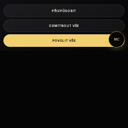
PŘIZPŮSOBIT
ODMÍTNOUT VŠE
LOGIN
MC
POVOLIT VŠE
Fashion Models propojuje modelky, modely,
fotografy, módní návrháře, firmy, hotely, kluby,
castingy, focení a mediální prezentaci.