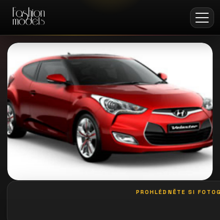
PROHLÉDNĚTE SI FOTOG
galerie: le palais art hotel praha