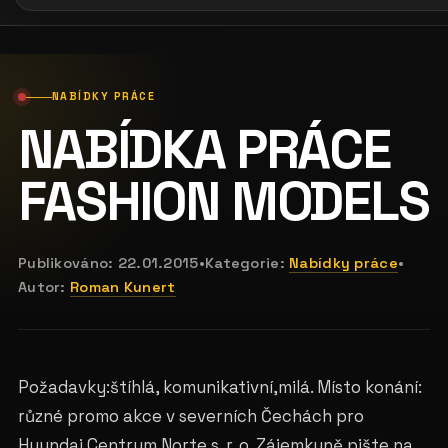
NABÍDKY PRÁCE
NABÍDKA PRÁCE
FASHION MODELS
Publikováno:
22.01.2015
•
Kategorie:
Nabídky práce
•
Autor:
Roman Kunert
Požadavky:štíhlá, komunikativní,milá. Místo konání:
různé promo akce v severních Čechách pro
Hyundai Centrum Norte s. r. o. Zájemkyně pište na