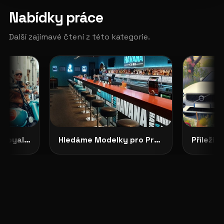
Nabídky práce
Další zajímavé čtení z této kategorie.
CASTING OTEVŘEN: Royal Enfield Garage hledá tváře své značky
Hledáme Modelky pro Projekty v Severních Čechách: HAVANA CLUB, Děčín