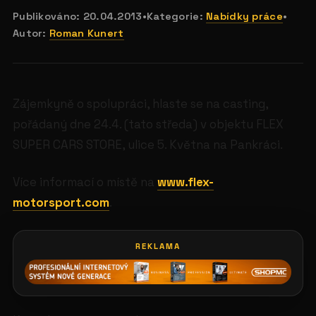
Publikováno:
20.04.2013
•
Kategorie:
Nabídky práce
•
Autor:
Roman Kunert
Zájemkyně o spolupráci, hlaste se na casting,
pořádaný dne 24.4. (tato středa) v objektu FLEX
SUPER CARS STORE, ulice 5. Května na Pankráci.
Více informací o místě na
www.flex-
motorsport.com
.
REKLAMA