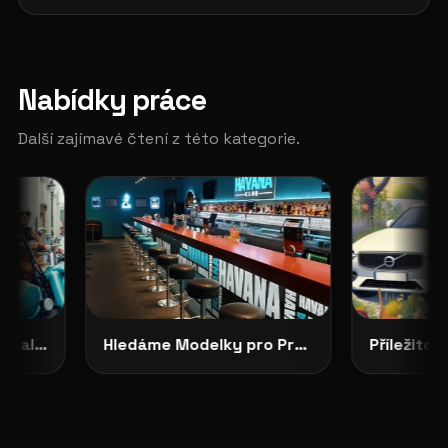
Nabídky práce
Další zajímavé čtení z této kategorie.
CASTING OTEVŘEN: Royal Enfield Garage hledá tváře své značky
Hledáme Modelky pro Projekty v Severních Čechách: HAVANA CLUB, Děčín